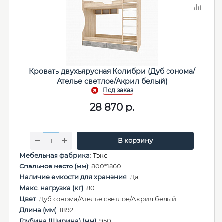
Кровать двухъярусная Колибри (Дуб сонома/
Ателье светлое/Акрил белый)
28 870
р.
В корзину
Мебельная фабрика
:
Тэкс
Спальное место (мм)
: 800*1860
Наличие емкости для хранения
: Да
Макс. нагрузка (кг)
: 80
Цвет
: Дуб сонома/Ателье светлое/Акрил белый
Длина (мм)
: 1892
Глубина (Ширина) (мм)
: 950