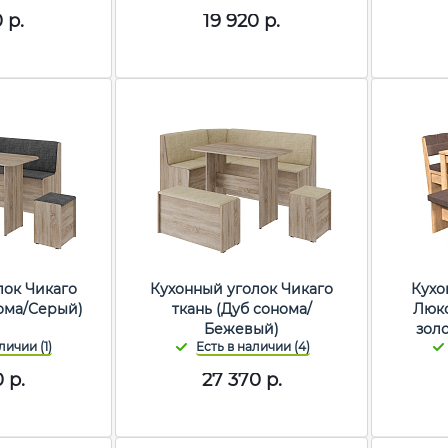
0
р.
19 920
р.
лок Чикаго
Кухонный уголок Чикаго
Кухо
нома/Серый)
ткань (Дуб сонома/
Люкс
Бежевый)
зол
0
р.
27 370
р.