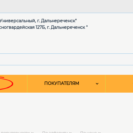
 "Универсальный, г. Дальнереченск"
сногвардейская 127Б, г. Дальнереченск "
ПОКУПАТЕЛЯМ
 популярности
По алфавиту
По цене