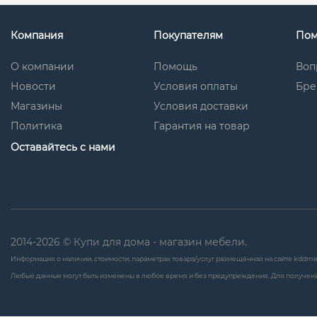
Компания
Покупателям
По
О компании
Помощь
Воп
Новости
Условия оплаты
Бре
Магазины
Условия доставки
Политика
Гарантия на товар
Оставайтесь с нами
2014-2026 © Купи для дома - магазин мебели.
Информация о наличии, стоимости, параметрах товара/услуг размещённая на сайте kddme
Любые данные могут быть изменены в любое время и без предупреждения. Для получени