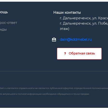
мощь
Наши контакты
г. Дальнереченск, ул. Кра
рос-ответ
г. Дальнереченск, ул. Побед
этаж)
нды
daln@kddmebel.ru
Обратная связь
bel.ru является справочной и не является публичной офертой, определённой положениями с
я актуальной и полной информации необходимо обращаться в точки продаж.