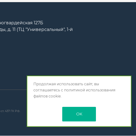
сногвардейская 127Б
ы, д. 11 (ТЦ "Универсальный", 1-й
Продолжая использовать сайт, вы
соглашаетесь с
политикой использования
файлов cookie.
т. 437 ГК РФ.
OK