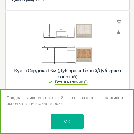
Кухня Сардика 1.6м (Дуб крафт белый/Дуб крафт
золотой)
32 360
р.
Продолжая использовать сайт, вы соглашаетесь с
политикой
использования
файлов cookie.
В корзину
OK
Мебельная фабрика
:
ВВР
Цвет
: Дуб крафт золотой/Дуб крафт белый