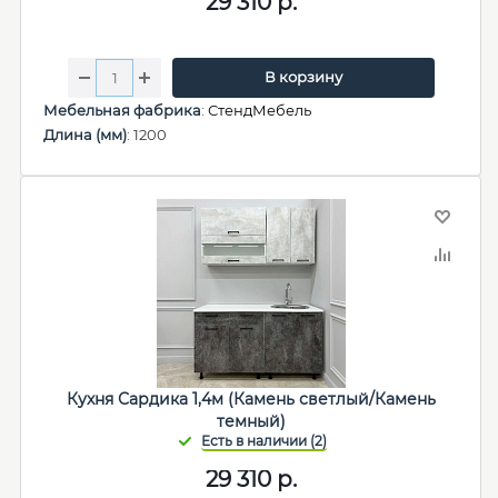
29 310
р.
В корзину
Мебельная фабрика
:
СтендМебель
Длина (мм)
: 1200
Кухня Сардика 1,4м (Камень светлый/Камень
темный)
29 310
р.